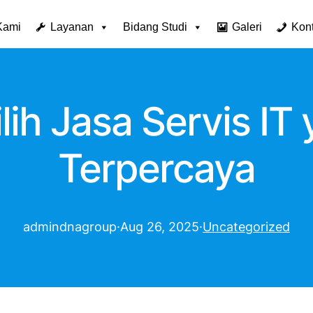
Kami
Layanan
Bidang Studi
Galeri
Kon
ih Jasa Servis IT 
Terpercaya
admindnagroup
·
Aug 26, 2025
·
Uncategorized