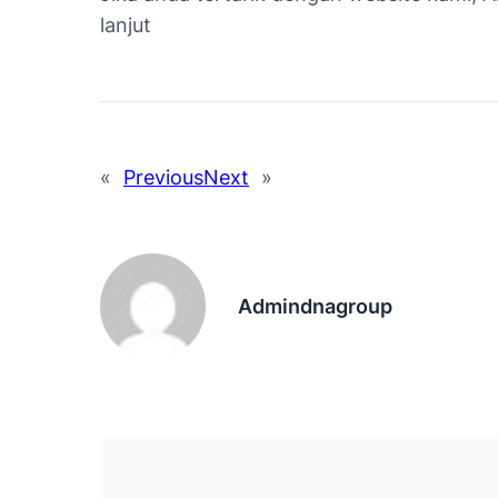
lanjut
«
Previous
Next
»
Admindnagroup