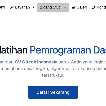
ami
Layanan
Bidang Studi
Galeri
Kont
latihan
Pemrograman Da
an dari
CV Gitech Indonesia
untuk Anda yang ingin m
 memahami dasar logika, algoritma, dan konsep pe
terstruktur.
Daftar Sekarang