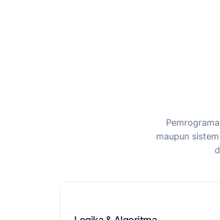
Pemrograman 
maupun sistem d
d