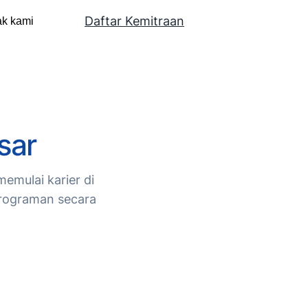
Daftar Kemitraan
ak kami
sar
emulai karier di
mrograman secara