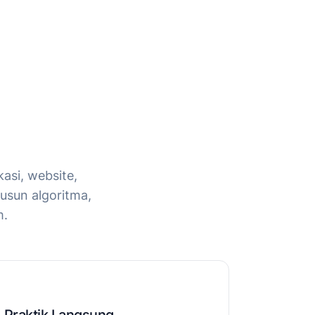
asi, website,
yusun algoritma,
m.