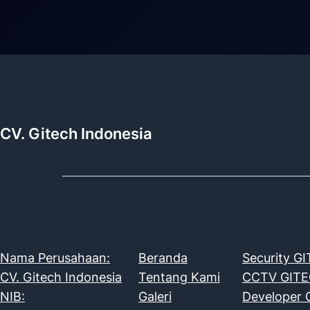
CV. Gitech Indonesia
LEGALITAS
MENU
LAYANAN K
Nama Perusahaan:
Beranda
Security G
CV. Gitech Indonesia
Tentang Kami
CCTV GIT
NIB:
Galeri
Developer