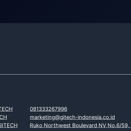
AMI
KONTAK KAMI
ITECH
081333267996
ECH
marketing@gitech-indonesia.co.id
 GITECH
Ruko Northwest Boulevard NV No.6/59, 