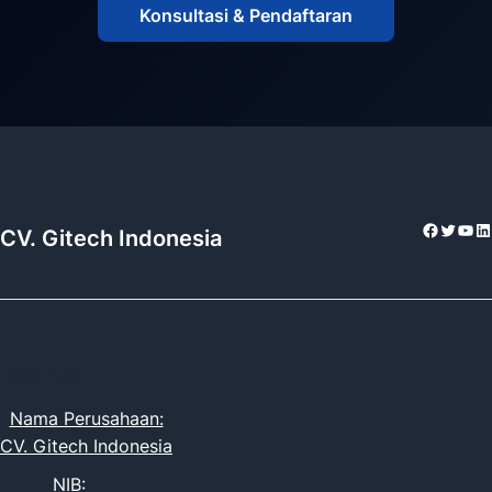
Konsultasi & Pendaftaran
Facebo
Twitte
You
Li
CV. Gitech Indonesia
LEGALITAS
Nama Perusahaan:
CV. Gitech Indonesia
NIB: