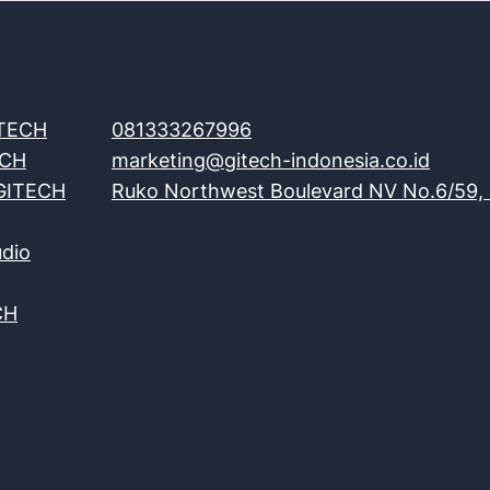
AMI
KONTAK KAMI
ITECH
081333267996
ECH
marketing@gitech-indonesia.co.id
 GITECH
Ruko Northwest Boulevard NV No.6/59, 
dio
CH