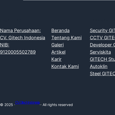
LEGALITAS
MENU
LAYANAN K
Nama Perusahaan:
Beranda
Security G
CV. Gitech Indonesia
Tentang Kami
CCTV GIT
NIB:
Galeri
Developer
9120005502789
Artikel
Serviskita
Karir
GITECH Stu
Kontak Kami
Autoklin
Steel GITE
CV. Gitech Indonesia
© 2025 ·
·· All rights reserved