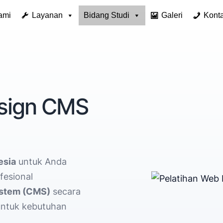
ami
Layanan
Bidang Studi
Galeri
Kont
esign CMS
esia
untuk Anda
fesional
stem (CMS)
secara
 untuk kebutuhan